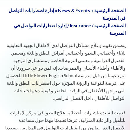
الصفحة الرئيسية
»
News & Events
»
إدارة اضطرابات التواصل
في المدرسة
الصفحة الرئيسية
/
Insurance
/
إدارة اضطرابات التواصل في
المدرسة
يتضمن تقييم وعلاج مشاكل التواصل لدى الأطفال الجهود التعاونية
للآباء وأخصائيي السمع وأخصائيي أمراض النطق واللغة ومعلمي
الفصول الدراسية ومعلمي التربية الخاصة ومستشاري التوجيه
والأطباء وأطباء الأسنان والممرضات. إنه لمن دواعي سرورنا أن
تتم دعوتنا من قبل مدرسة Little Flower English School للحصول
على فرصة للتوعية والرؤية المؤثرة حول اضطرابات النطق واللغة
التي يواجهها الأطفال في الوقت الحاضر وكيفية دعم احتياجات
التواصل للأطفال داخل الفصل الدراسي.
قدمت السيدة باشارات، أخصائية علاج النطق في مركز الإمارات
للتأهيل والرعاية المنزلية، عرضًا تعليميًا مهمًا حول مساعدة
الأطفال الذين يعانون من اضطرابات التواصل في المدارس. يسعدنا