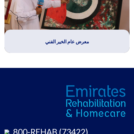
معرض عام الخير الفني
800-REHAB (73422)