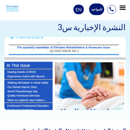
EN
للمواعيد
Ski
t
النشرة الإخبارية س3
conten