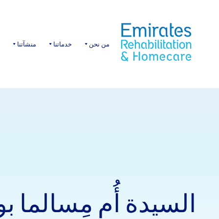
Ski
t
conten
من نحن
خدماتنا
منشآتنا
إ
السيدة أُم مِسالما بوب