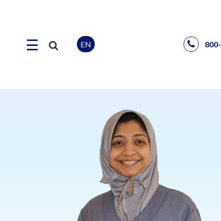
☰
EN
800