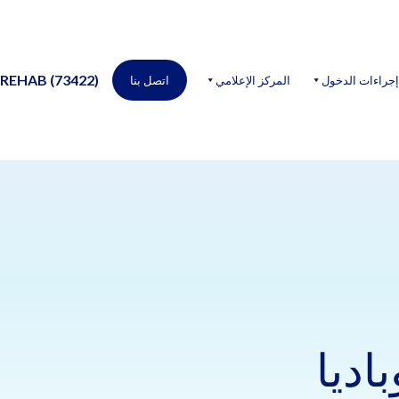
-REHAB (73422)
جراءات الدخول
المركز الإعلامي
اتصل بنا
اديا