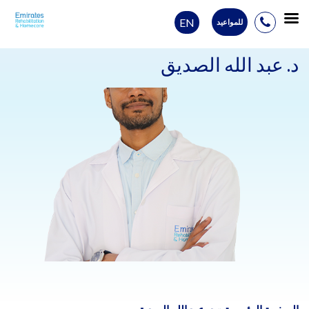
EN
للمواعيد
Ski
t
د. عبد الله الصديق
conten