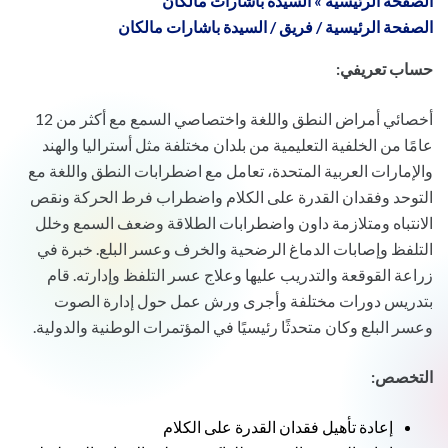
الصفحة الرئيسية
»
السيدة باشارات مالكان
الصفحة الرئيسية
/
فريق
/
السيدة باشارات مالكان
حساب تعريفي:
أخصائي أمراض النطق واللغة واختصاصي السمع مع أكثر من 12
عامًا من الخلفية التعليمية من بلدان مختلفة مثل أستراليا والهند
والإمارات العربية المتحدة، تعامل مع اضطرابات النطق واللغة مع
التوحد وفقدان القدرة على الكلام واضطراب فرط الحركة ونقص
الانتباه ومتلازمة داون واضطرابات الطلاقة وضعف السمع وخلل
التلفظ وإصابات الدماغ الرضحية والخرف وعسر البلع. خبرة في
زراعة القوقعة والتدريب عليها وعلاج عسر التلفظ وإدارته. قام
بتدريس دورات مختلفة وأجرى ورش عمل حول إدارة الصوت
وعسر البلع وكان متحدثًا رئيسيًا في المؤتمرات الوطنية والدولية.
التخصص:
إعادة تأهيل فقدان القدرة على الكلام