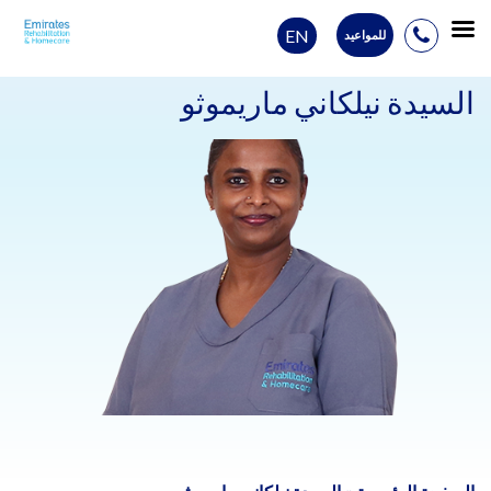
EN
للمواعيد
Ski
t
السيدة نيلكاني ماريموثو
conten