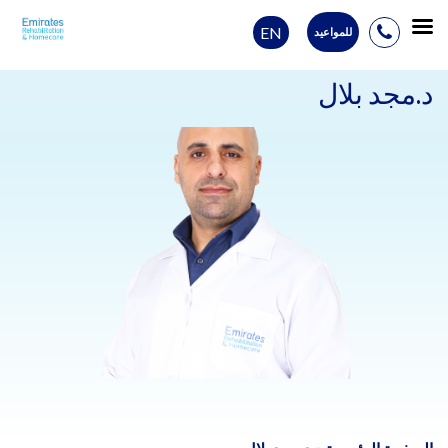
EN
للمواعيد
Ski
t
د.مجد بلال
conten